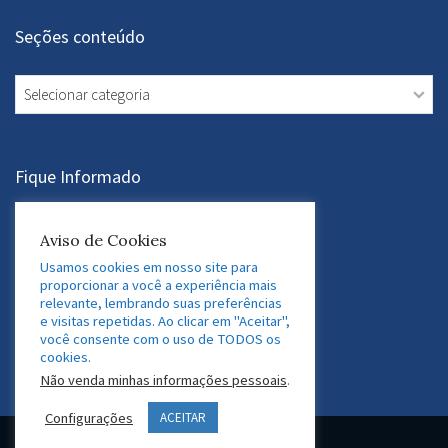
Seções conteúdo
Seções
conteúdo
Fique Informado
Aviso de Cookies
Assine a Newsletter
Usamos cookies em nosso site para
proporcionar a você a experiência mais
relevante, lembrando suas preferências
Acesse nossas Redes Sociais
e visitas repetidas. Ao clicar em "Aceitar",
você consente com o uso de TODOS os
LinkedIn
Twitter
Facebook
Instagram
cookies.
Não venda minhas informações pessoais
.
Configurações
ACEITAR
© 2026 GEDAF Pessoas e Sistemas. Marca registrada.