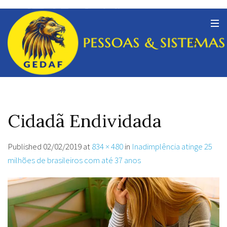
Cidadã Endividada
Published
02/02/2019
at
834 × 480
in
Inadimplência atinge 25
milhões de brasileiros com até 37 anos