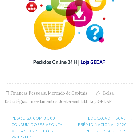
Pedidos Online 24 H |
Loja GEDAF
Finanças Pessoais
,
Mercado de Capitais
Bolsa
,
Estratégias
,
Investimentos
,
JoelGreenblatt
,
LojaGEDAF
Post
←
PESQUISA COM 3.500
EDUCAÇÃO FISCAL:
→
navigation
CONSUMIDORES APONTA
PRÊMIO NACIONAL 2020
MUDANÇAS NO PÓS-
RECEBE INSCRIÇÕES
PANDEMIA