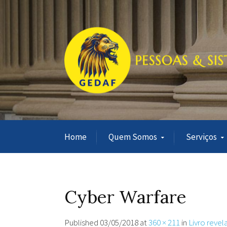
Home
Quem Somos
Serviços
Cyber Warfare
Published
03/05/2018
at
360 × 211
in
Livro revel