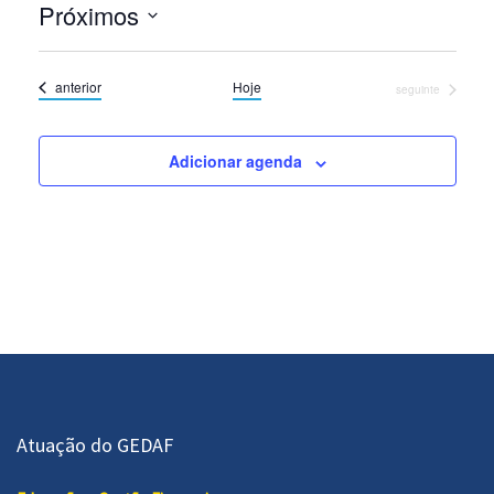
Próximos
Selecione
a
Eventos
anterior
Hoje
Eventos
seguinte
data.
Adicionar agenda
Atuação do GEDAF