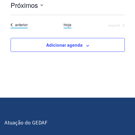
Próximos
Selecione
a
Eventos
anterior
Hoje
Eventos
seguinte
data.
Adicionar agenda
Atuação do GEDAF