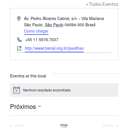
« Todos Eventos
Endereço
Av. Pedro Álvares Cabral, s/n – Vila Mariana
São Paulo
,
São Paulo
04094-000
Brasil
Como chegar
Telefone
+55 11 5576.7637
Site
http://www.bienal.org.br/pavilhao
Eventos at this local
Nenhum resultado encontrado.
Notice
Próximos
Selecione
a
Hoje
Eventos
Eventos
anterior
seguinte