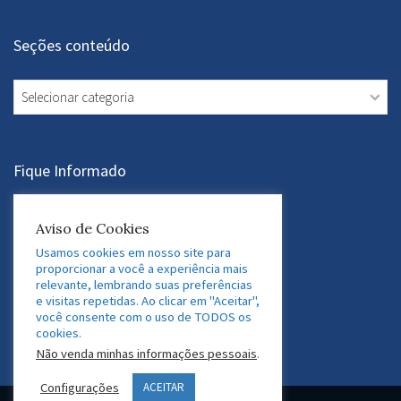
Seções conteúdo
Seções
conteúdo
Fique Informado
Assine a Newsletter
Aviso de Cookies
Usamos cookies em nosso site para
proporcionar a você a experiência mais
relevante, lembrando suas preferências
Acesse nossas Redes Sociais
e visitas repetidas. Ao clicar em "Aceitar",
você consente com o uso de TODOS os
LinkedIn
Twitter
Facebook
Instagram
cookies.
Não venda minhas informações pessoais
.
Configurações
ACEITAR