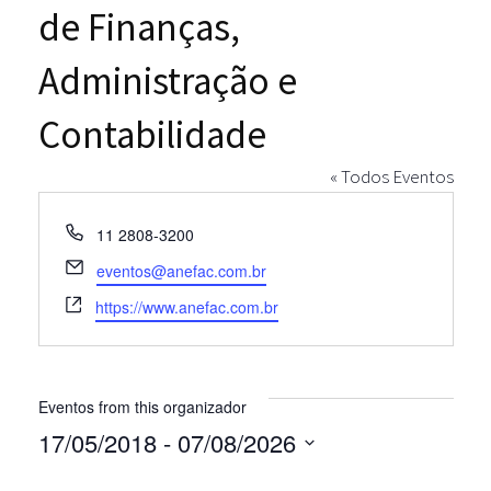
de Finanças,
Administração e
Contabilidade
« Todos Eventos
Telefone
11 2808-3200
E-
eventos@anefac.com.br
mail
Site
https://www.anefac.com.br
Eventos from this organizador
17/05/2018
 - 
07/08/2026
Selecione