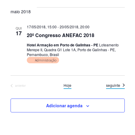
a
data.
maio 2018
17/05/2018, 15:00
-
20/05/2018, 20:00
QUI
17
20º Congresso ANEFAC 2018
Hotel Armação em Porto de Galinhas - PE
Loteamento
Merepe II, Quadra G1 Lote 1A, Porto de Galinhas - PE,
Pernambuco, Brasil
Administração
Eventos
Hoje
seguinte
Eventos
anterior
Adicionar agenda