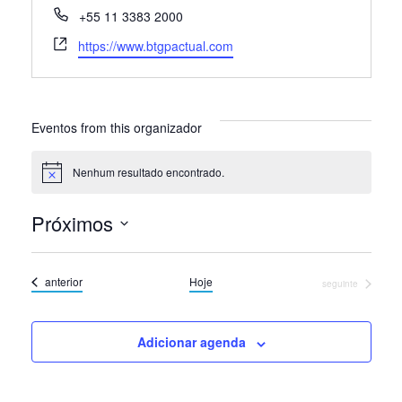
Telefone
+55 11 3383 2000
Site
https://www.btgpactual.com
Eventos from this organizador
Nenhum resultado encontrado.
Notice
Próximos
Selecione
a
Eventos
anterior
Hoje
Eventos
seguinte
data.
Adicionar agenda