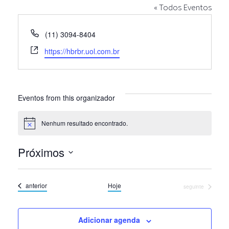
« Todos Eventos
Telefone
(11) 3094-8404
Site
https://hbrbr.uol.com.br
Eventos from this organizador
Nenhum resultado encontrado.
Notice
Próximos
Selecione
a
Eventos
anterior
Hoje
Eventos
seguinte
data.
Adicionar agenda