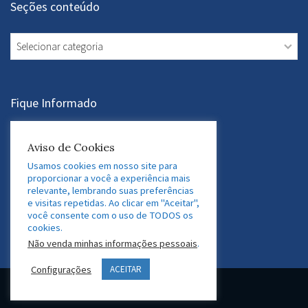
Seções conteúdo
Seções
conteúdo
Fique Informado
Assine a Newsletter
Aviso de Cookies
Usamos cookies em nosso site para
proporcionar a você a experiência mais
relevante, lembrando suas preferências
Acesse nossas Redes Sociais
e visitas repetidas. Ao clicar em "Aceitar",
você consente com o uso de TODOS os
LinkedIn
Twitter
Facebook
Instagram
cookies.
Não venda minhas informações pessoais
.
Configurações
ACEITAR
© 2026 GEDAF Pessoas e Sistemas. Marca registrada.