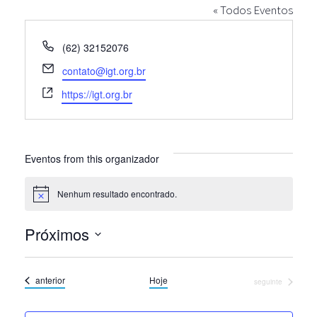
« Todos Eventos
Telefone
(62) 32152076
E-
contato@igt.org.br
mail
Site
https://igt.org.br
Eventos from this organizador
Nenhum resultado encontrado.
Notice
Próximos
Selecione
a
Eventos
anterior
Hoje
Eventos
seguinte
data.