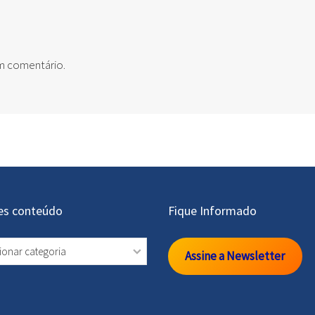
um comentário.
es conteúdo
Fique Informado
s
Assine a Newsletter
údo