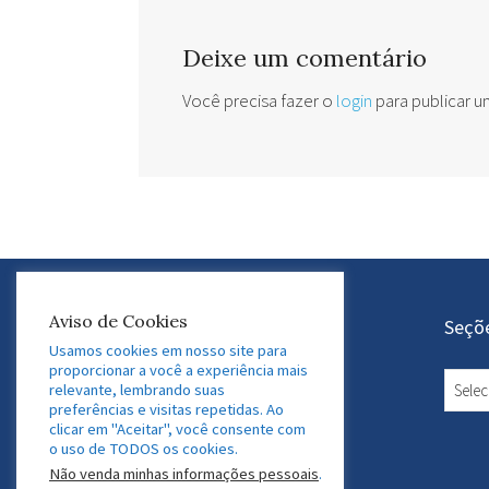
Deixe um comentário
Você precisa fazer o
login
para publicar 
Aviso de Cookies
Atuação do GEDAF
Seçõ
Usamos cookies em nosso site para
proporcionar a você a experiência mais
Educação e Gestão Financeira
Seçõe
relevante, lembrando suas
ESG e Sustentabilidade
preferências e visitas repetidas. Ao
conte
clicar em "Aceitar", você consente com
Tecnologia e Inovação
o uso de TODOS os cookies.
Desenvolvimento Profissional
Não venda minhas informações pessoais
.