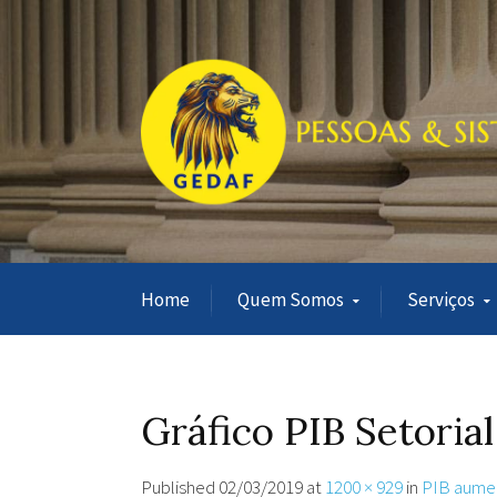
Home
Quem Somos
Serviços
Gráfico PIB Setori
Published
02/03/2019
at
1200 × 929
in
PIB aumen