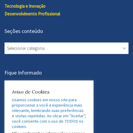
Tecnologia e Inovação
Desenvolvimento Profissional
Seções conteúdo
Seções
conteúdo
Fique Informado
Assine a Newsletter
Aviso de Cookies
Usamos cookies em nosso site para
proporcionar a você a experiência mais
relevante, lembrando suas preferências
Acesse nossas Redes Sociais
e visitas repetidas. Ao clicar em "Aceitar",
você consente com o uso de TODOS os
LinkedIn
Twitter
Facebook
Instagram
cookies.