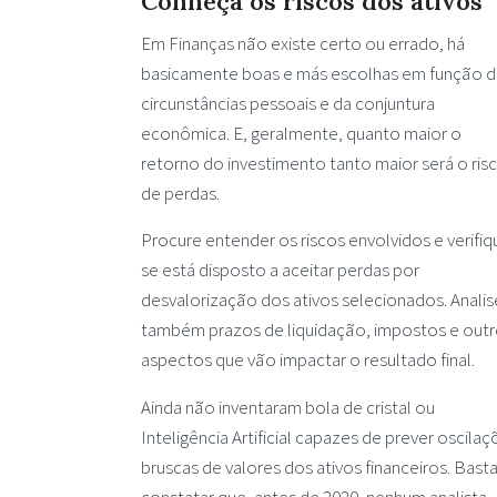
Conheça os riscos dos ativos
Em Finanças não existe certo ou errado, há
basicamente boas e más escolhas em função d
circunstâncias pessoais e da conjuntura
econômica. E, geralmente, quanto maior o
retorno do investimento tanto maior será o ris
de perdas.
Procure entender os riscos envolvidos e verifiq
se está disposto a aceitar perdas por
desvalorização dos ativos selecionados. Analis
também prazos de liquidação, impostos e out
aspectos que vão impactar o resultado final.
Ainda não inventaram bola de cristal ou
Inteligência Artificial capazes de prever oscila
bruscas de valores dos ativos financeiros. Bast
constatar que, antes de 2020, nenhum analista