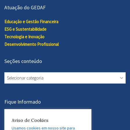
Atuação do GEDAF
Educação e Gestão Financeira
ESG e Sustentabilidade
Tecnologia e Inovação
Desenvolvimento Profissional
Seções conteúdo
Seções
conteúdo
Fique Informado
Aviso de Cookies
Assine a Newsletter
Usamos cookies em nosso site para