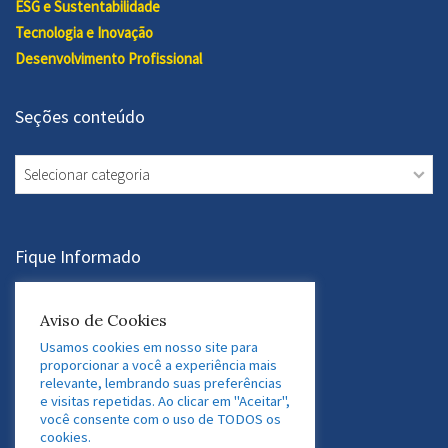
ESG e Sustentabilidade
Tecnologia e Inovação
Desenvolvimento Profissional
Seções conteúdo
Seções
conteúdo
Fique Informado
Aviso de Cookies
Assine a Newsletter
Usamos cookies em nosso site para
proporcionar a você a experiência mais
relevante, lembrando suas preferências
Acesse nossas Redes Sociais
e visitas repetidas. Ao clicar em "Aceitar",
você consente com o uso de TODOS os
LinkedIn
Twitter
Facebook
Instagram
cookies.