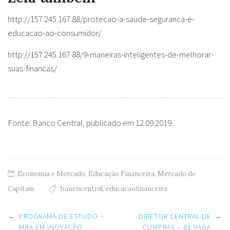
http://157.245.167.88/protecao-a-saude-seguranca-e-
educacao-ao-consumidor/
http://157.245.167.88/9-maneiras-inteligentes-de-melhorar-
suas-financas/
Fonte: Banco Central, publicado em 12.09.2019.
Economia e Mercado
,
Educação Financeira
,
Mercado de
Capitais
bancocentral
,
educacaofinanceira
Post
←
PROGRAMA DE ESTUDO –
DIRETOR CENTRAL DE
→
navigation
MBA EM INOVAÇÃO
COMPRAS – 01 VAGA