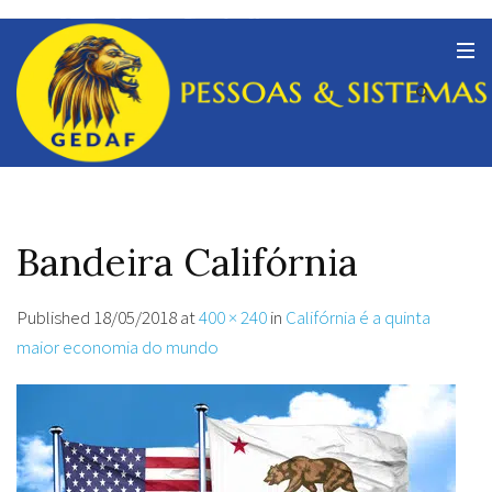
Bandeira Califórnia
Published
18/05/2018
at
400 × 240
in
Califórnia é a quinta
maior economia do mundo