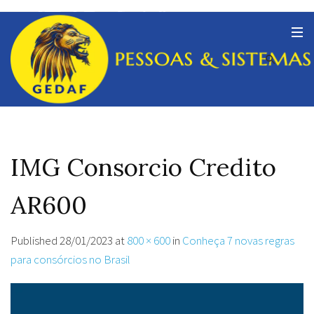
IMG Consorcio Credito
AR600
Published
28/01/2023
at
800 × 600
in
Conheça 7 novas regras
para consórcios no Brasil