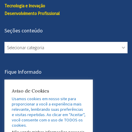
Tecnologia e Inovação
Desenvolvimento Profissional
Seções conteúdo
Seções
conteúdo
Fique Informado
Assine a Newsletter
Aviso de Cookies
Usamos cookies em nosso site para
proporcionar a você a experiência mais
relevante, lembrando suas preferências
Acesse nossas Redes Sociais
e visitas repetidas. Ao clicar em "Aceitar",
você consente com o uso de TODOS os
LinkedIn
Twitter
Facebook
Instagram
cookies.