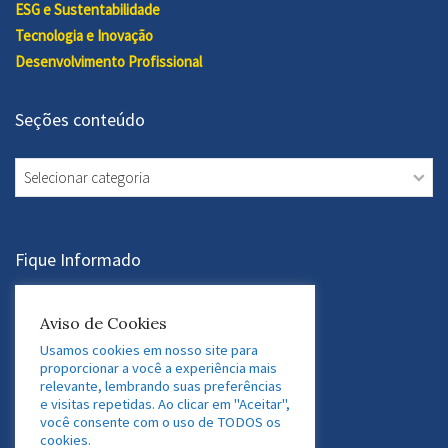
ESG e Sustentabilidade
Tecnologia e Inovação
Desenvolvimento Profissional
Seções conteúdo
Seções
conteúdo
Fique Informado
Assine a Newsletter
Aviso de Cookies
Usamos cookies em nosso site para
proporcionar a você a experiência mais
relevante, lembrando suas preferências
Acesse nossas Redes Sociais
e visitas repetidas. Ao clicar em "Aceitar",
você consente com o uso de TODOS os
LinkedIn
Twitter
Facebook
Instagram
cookies.