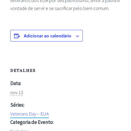
veteranos dos EUA por seu patriotismo, amor à pátria e
vontade de servir e se sacrificar pelo bem comum.
Adicionar ao calendário
DETALHES
Data:
nov 13
Séries:
Veterans Day – EUA
Categoria de Evento: