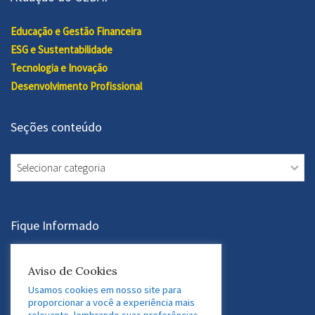
Educação e Gestão Financeira
ESG e Sustentabilidade
Tecnologia e Inovação
Desenvolvimento Profissional
Seções conteúdo
Seções
conteúdo
Fique Informado
Assine a Newsletter
Aviso de Cookies
Usamos cookies em nosso site para
proporcionar a você a experiência mais