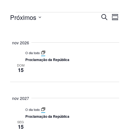
Próximos
Nav
Eventos
Pesqui
Procurar
Resumo
eventos
Selecione
do
e
a
vis
data.
nov 2026
naveg
Eve
O dia todo
de
Proclamação da República
DOM
15
visuais
de
Event
nov 2027
O dia todo
Proclamação da República
SEG
15