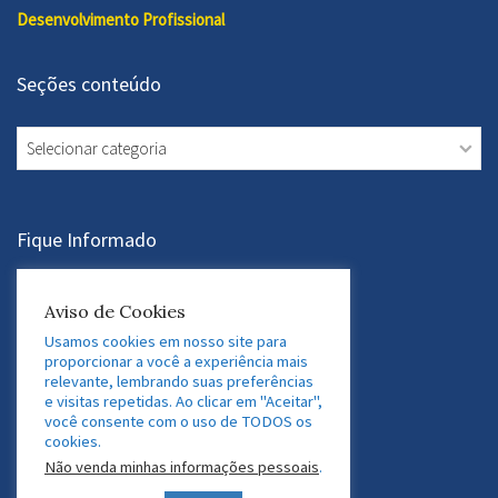
Desenvolvimento Profissional
Seções conteúdo
Seções
conteúdo
Fique Informado
Assine a Newsletter
Aviso de Cookies
Usamos cookies em nosso site para
proporcionar a você a experiência mais
relevante, lembrando suas preferências
Acesse nossas Redes Sociais
e visitas repetidas. Ao clicar em "Aceitar",
você consente com o uso de TODOS os
LinkedIn
Twitter
Facebook
Instagram
cookies.
Não venda minhas informações pessoais
.