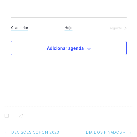
Eventos
anterior
Hoje
Eventos
seguinte
Adicionar agenda
Post
←
DECISÕES COPOM 2023
DIA DOS FINADOS –
→