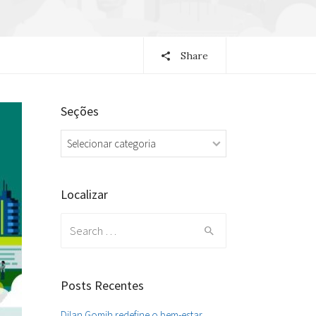
Share
Seções
Seções
Localizar
Search
for:
Posts Recentes
Dilan Gomih redefine o bem-estar