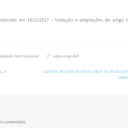
ublicado em 14/11/2017 – tradução e adaptações do artigo or
ilidade
,
Internacional
solucoesgedaf
AL E
GOIÂNIA RECEBE DESAFIO UBER DE MOBILID
URB
um comentário.