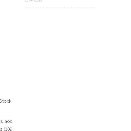
26/04/2023
iStock
os aos
s (109