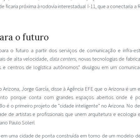
de ficaria próxima à rodovia interestadual I-11, que a conectaria a
ara o futuro
ra o futuro a partir dos serviços de comunicação e infra-est
ais de alta velocidade,
data centers
, novas tecnologias de fabric
s e centros de logística autônomos” divulgou em um comunic
 Arizona, Jorge García, disse à Agência EFE que o Arizona é um 
mento porque conta com grandes espaços abertos onde é po
 é o primeiro projeto de “cidade inteligente” no Arizona. No de
de de artistas e profissionais que unem arquitetura e ecologia
ano Paulo Soleri.
 em uma cidade de ponta construída em torno de um modelo de 