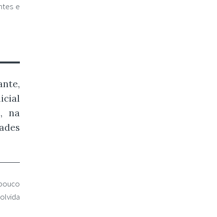
ntes e
nte,
icial
, na
ades
pouco
olvida