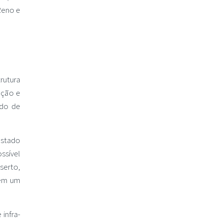
 Reno e
rutura
ação e
ado de
estado
ssível
serto,
 em um
infra-