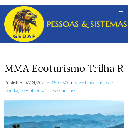
MMA Ecoturismo Trilha R
Published
07/04/2021
at
650 × 500
in
MMA lança curso de
Condução Ambiental no Ecoturismo