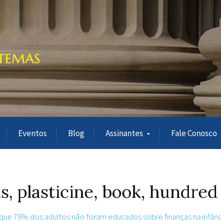
Eventos
Blog
Assinantes
Fale Conosco
s, plasticine, book, hundred d
que 79% dos adultos não foram educados sobre finanças na infânc