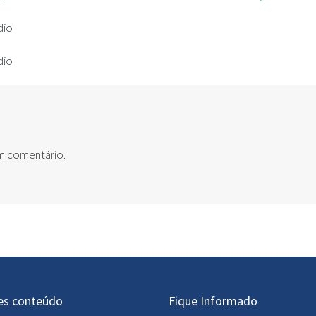
dio
dio
um comentário.
es conteúdo
Fique Informado