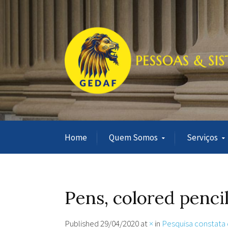
Home
Quem Somos
Serviços
Pens, colored pencil
Published
29/04/2020
at
×
in
Pesquisa constata 