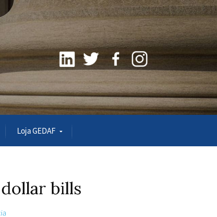
Loja GEDAF
ollar bills
ia