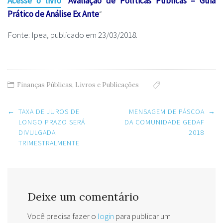
Acesse o livro
“
Avaliação de Políticas Públicas – Guia
Prático de Análise Ex Ante
“
Fonte: Ipea, publicado em 23/03/2018.
Finanças Públicas
,
Livros e Publicações
Post
←
TAXA DE JUROS DE
MENSAGEM DE PÁSCOA
→
navigation
LONGO PRAZO SERÁ
DA COMUNIDADE GEDAF
DIVULGADA
2018
TRIMESTRALMENTE
Deixe um comentário
Você precisa fazer o
login
para publicar um