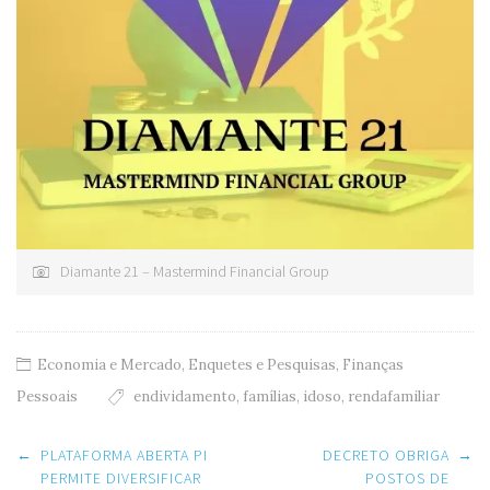
Diamante 21 – Mastermind Financial Group
Economia e Mercado
,
Enquetes e Pesquisas
,
Finanças
Pessoais
endividamento
,
famílias
,
idoso
,
rendafamiliar
Post
←
PLATAFORMA ABERTA PI
DECRETO OBRIGA
→
navigation
PERMITE DIVERSIFICAR
POSTOS DE