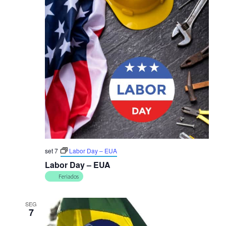
visuais
de
Eventos
set 7
Labor Day – EUA
Labor Day – EUA
Feriados
SEG
7