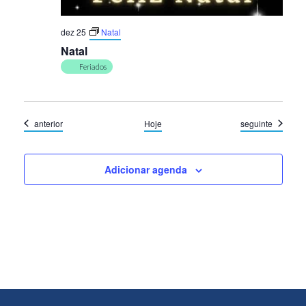
dez 25
Natal
Natal
Feriados
Eventos
Eventos
anterior
Hoje
seguinte
Adicionar agenda