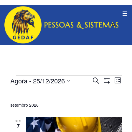
Agora
 - 
25/12/2026
Nav
Eventos
Pesquisa
Procurar
Lista
eventos
Mostrar
Selecione
do
Filtros
e
a
vis
data.
setembro 2026
navegaçã
Eve
de
SEG
7